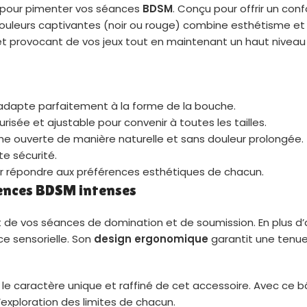
e pour pimenter vos séances
BDSM
. Conçu pour offrir un con
 couleurs captivantes (noir ou rouge) combine esthétisme et
 et provocant de vos jeux tout en maintenant un haut niveau
s’adapte parfaitement à la forme de la bouche.
urisée et ajustable pour convenir à toutes les tailles.
he ouverte de manière naturelle et sans douleur prolongée.
te sécurité.
our répondre aux préférences esthétiques de chacun.
iences BDSM intenses
e vos séances de domination et de soumission. En plus d’as
nce sensorielle. Son
design ergonomique
garantit une tenu
le caractère unique et raffiné de cet accessoire. Avec ce bâ
l’exploration des limites de chacun.