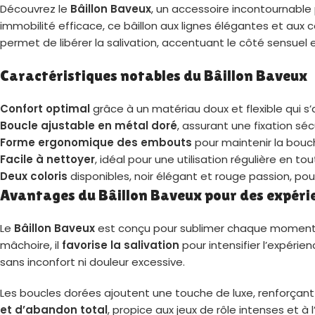
Découvrez le
Bâillon Baveux
, un accessoire incontournabl
immobilité efficace, ce bâillon aux lignes élégantes et aux
permet de libérer la salivation, accentuant le côté sensuel
Caractéristiques notables du Bâillon Baveux
Confort optimal
grâce à un matériau doux et flexible qui 
Boucle ajustable en métal doré
, assurant une fixation séc
Forme ergonomique des embouts
pour maintenir la bouc
Facile à nettoyer
, idéal pour une utilisation régulière en tou
Deux coloris
disponibles, noir élégant et rouge passion, p
Avantages du Bâillon Baveux pour des expér
Le
Bâillon Baveux
est conçu pour sublimer chaque moment d
mâchoire, il
favorise la salivation
pour intensifier l’expérie
sans inconfort ni douleur excessive.
Les boucles dorées ajoutent une touche de luxe, renforçant 
et d’abandon total
, propice aux jeux de rôle intenses et à 