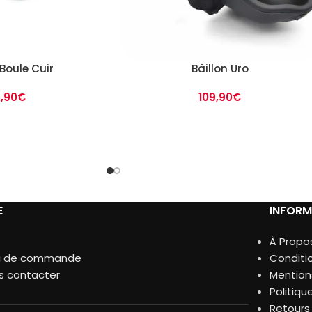
 Boule Cuir
Bâillon Uro
2,90
€
109,90
€
E
INFORM
À Propo
vi de commande
Conditi
s contacter
Mention
Politiqu
Retour