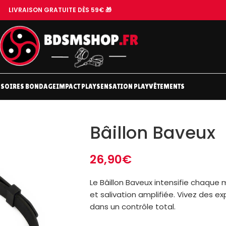
LIVRAISON GRATUITE DÈS 59€ 🎁
SOIRES BONDAGE
IMPACT PLAY
SENSATION PLAY
VÊTEMENTS
Bâillon Baveux
26,90
€
Le Bâillon Baveux intensifie chaque
et salivation amplifiée. Vivez des e
dans un contrôle total.