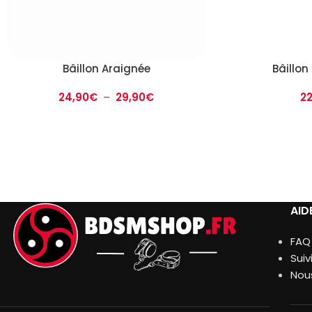
Bâillon Araignée
Bâillon
24,90
€
–
29,90
€
2
AID
FAQ
Sui
Nou