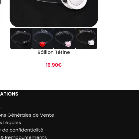
Bâ
Bâillon Tétine
19,90
€
ATIONS
s
ons Générales de Vente
s Légales
e de confidentialité
s & Remboursements