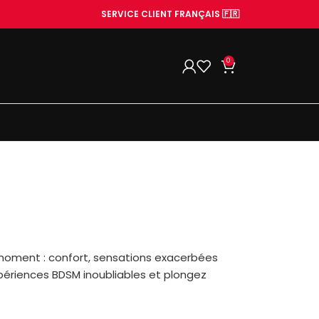
SERVICE CLIENT FRANÇAIS 🇫🇷
0
 moment : confort, sensations exacerbées
xpériences BDSM inoubliables et plongez