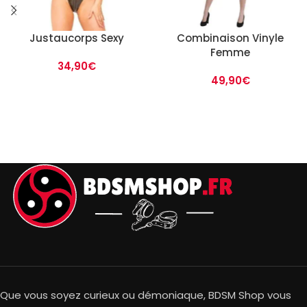
Justaucorps Sexy
Combinaison Vinyle
Femme
34,90
€
49,90
€
Que vous soyez curieux ou démoniaque, BDSM Shop vous