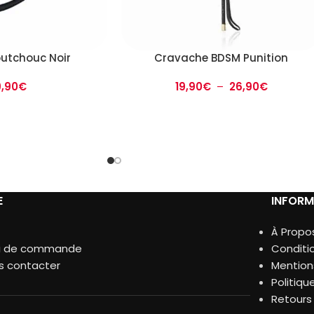
utchouc Noir
Cravache BDSM Punition
,90
€
19,90
€
–
26,90
€
E
INFORM
À Propo
vi de commande
Conditi
s contacter
Mention
Politiqu
Retour