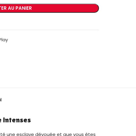
ER AU PANIER
Play
N
e intenses
z été une esclave dévouée et que vous êtes