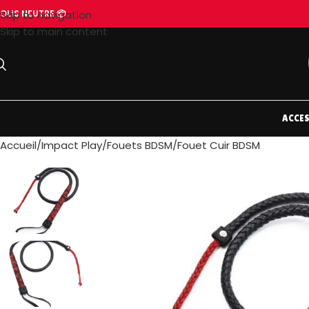
OLIS NEUTRE 📦
Skip to navigation
Skip to main content
ACCES
Accueil
Impact Play
Fouets BDSM
Fouet Cuir BDSM