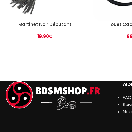
Martinet Noir Débutant
Fouet Cao
19,90
€
99
AID
FAQ
Sui
Nou