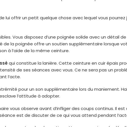
i offrir un petit quelque chose avec lequel vous pourrez jo
bles. Vous disposez d’une poignée solide avec un détail de d
mité de la poignée offre un soutien supplémentaire lorsque v
son à l’aide de la même ceinture.
essé
qui constitue la lanière. Cette ceinture en cuir épais p
 l’intensité de ses séances avec vous. Ce ne sera pas un pro
ant l’acte.
 extrémité pour un son supplémentaire lors du maniement. Ha
esclave l’attitude à adopter.
ire vous observe avant d’infliger des coups continus. Il es
a séance est de discuter de ce qui vous attend pendant l’act