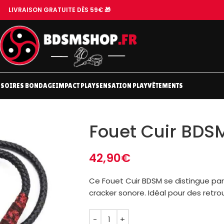
LIVRAISON GRATUITE DÈS 59€ 🎁
SOIRES BONDAGE
IMPACT PLAY
SENSATION PLAY
VÊTEMENTS
Fouet Cuir BDS
42,90
€
Ce Fouet Cuir BDSM se distingue par
cracker sonore. Idéal pour des retr