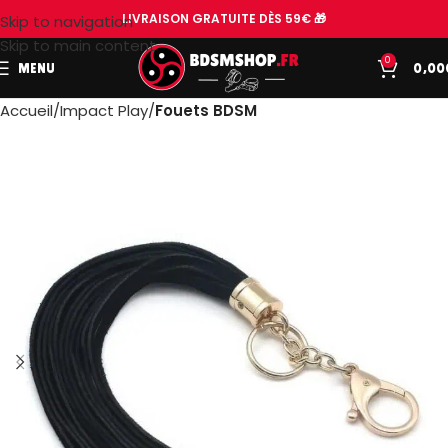
LIVRAISON GRATUITE DÈS 59€ 🎁
Skip to navigation
Skip to main content
0
MENU
0,00
Accueil
Impact Play
Fouets BDSM