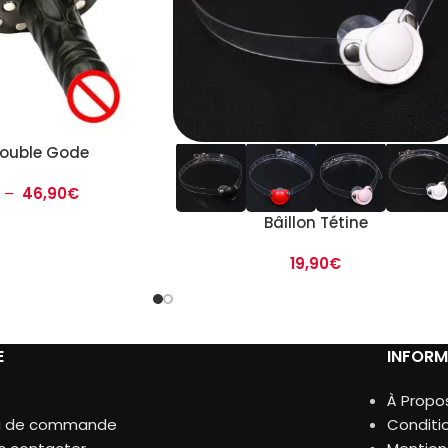
Double Gode
–
46,90
€
Bâillon Tétine
19,90
€
E
INFORM
À Propo
vi de commande
Conditi