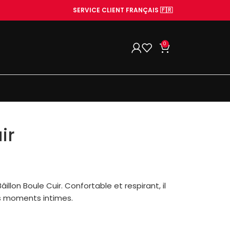
SERVICE CLIENT FRANÇAIS 🇫🇷
0
ir
llon Boule Cuir. Confortable et respirant, il
s moments intimes.