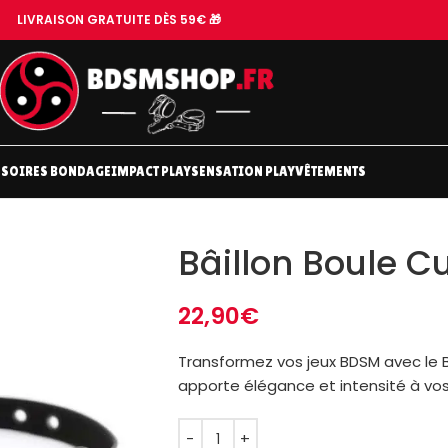
LIVRAISON GRATUITE DÈS 59€ 🎁
SOIRES BONDAGE
IMPACT PLAY
SENSATION PLAY
VÊTEMENTS
Bâillon Boule Cu
22,90
€
Transformez vos jeux BDSM avec le Bâi
apporte élégance et intensité à vo