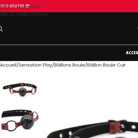
OLIS NEUTRE 📦
Skip to navigation
Skip to main content
ACCES
Accueil
Sensation Play
Bâillons Boule
Bâillon Boule Cuir