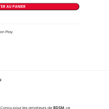
ER AU PANIER
on Play
N
es. Conçu pour les amateurs de
BDSM
, ce