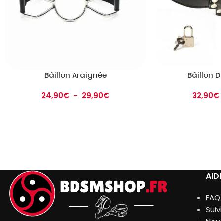
Bâillon Araignée
Bâillon 
24,90
€
–
29,90
€
32,90
€
AID
FAQ
Sui