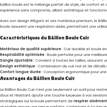
bâillon boule est le mélange parfait de style, de confort et 
expérience sans compromis, alliant esthétique et fonctionna
Avec son design élégant et ses matériaux premium, le Bâillon 
boule assurent une respiration aisée, permettant une utilis
Caractéristiques du Bâillon Boule Cuir
Matériaux de qualité supérieure
: Cuir durable et boule en
Respirabilité optimisée
: Boule perforée pour une meilleure c
Sangle ajustable
: Convient à toutes les tailles, assurant u
Design esthétique
: Combinaison de cuir noir et de détails
Confort longue durée
: Conception ergonomique pour une u
Avantages du Bâillon Boule Cuir
Le Bâillon Boule Cuir n’est pas seulement un outil pour restre
doux et résistant ajoute une touche luxueuse à vos sessions
stratégiques sur la boule permettent de
respirer aisémen
ajustable assure une tenue parfaite, s’adaptant à toutes l