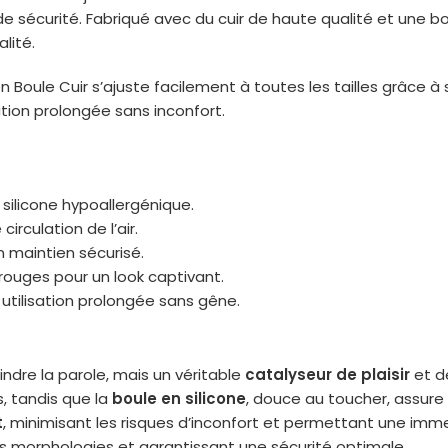
de sécurité. Fabriqué avec du cuir de haute qualité et une bou
lité.
Boule Cuir s’ajuste facilement à toutes les tailles grâce à s
ation prolongée sans inconfort.
 silicone hypoallergénique.
irculation de l’air.
n maintien sécurisé.
 rouges pour un look captivant.
tilisation prolongée sans gêne.
indre la parole, mais un véritable
catalyseur de plaisir
et de
, tandis que la
boule en silicone
, douce au toucher, assure
t
, minimisant les risques d’inconfort et permettant une imme
es morphologies et garantissant une sécurité optimale.