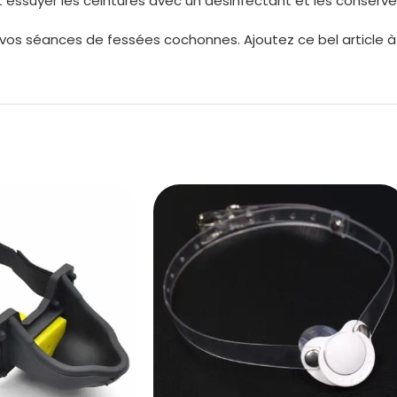
 essuyer les ceintures avec un désinfectant et les conserver
e vos séances de fessées cochonnes. Ajoutez ce bel article à