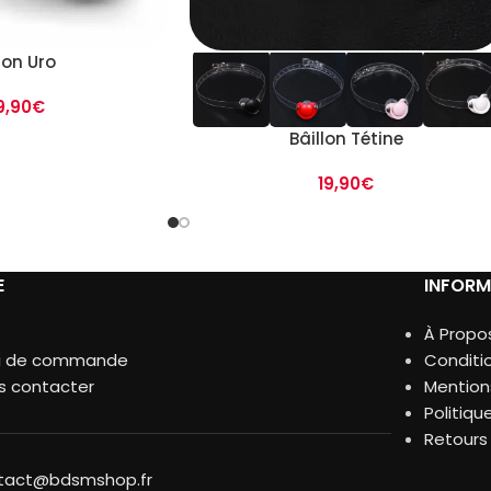
lon Uro
9,90
€
Bâillon Tétine
19,90
€
E
INFORM
À Propo
vi de commande
Conditi
s contacter
Mention
Politiqu
Retour
tact@bdsmshop.fr