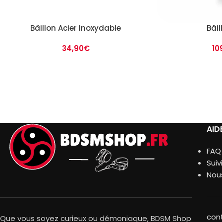
Bâillon Acier Inoxydable
Bâil
34,90
€
10
AID
FAQ
Sui
Nou
con
Que vous soyez curieux ou démoniaque, BDSM Shop