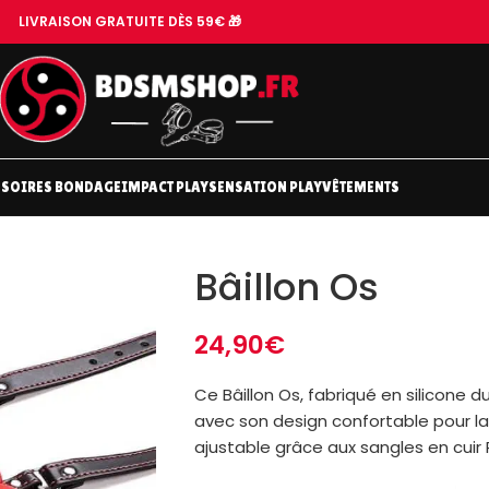
LIVRAISON GRATUITE DÈS 59€ 🎁
SOIRES BONDAGE
IMPACT PLAY
SENSATION PLAY
VÊTEMENTS
Bâillon Os
24,90
€
Ce Bâillon Os, fabriqué en silicone
avec son design confortable pour la m
ajustable grâce aux sangles en cuir 