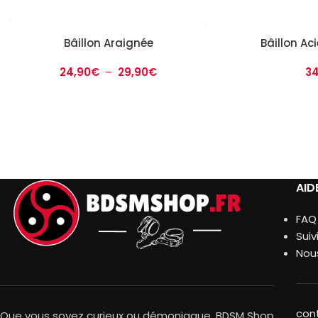
Bâillon Araignée
Bâillon Ac
24,90
€
–
29,90
€
34
AID
FAQ
Sui
Nou
con
Que vous soyez curieux ou démoniaque, BDSM Shop