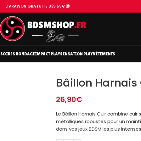
LIVRAISON GRATUITE DÈS 59€ 🎁
SOIRES BONDAGE
IMPACT PLAY
SENSATION PLAY
VÊTEMENTS
Bâillon Harnais
26,90
€
Le Bâillon Harnais Cuir combine cuir
métalliques robustes pour un mainti
dans vos jeux BDSM les plus intenses