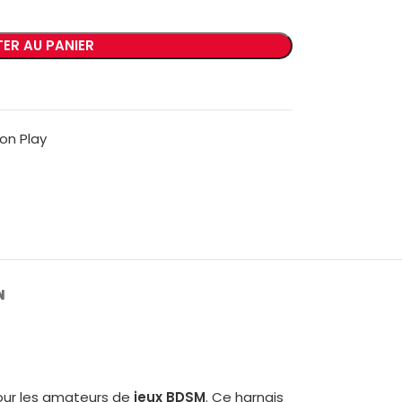
ER AU PANIER
on Play
N
our les amateurs de
jeux BDSM
. Ce harnais