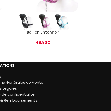
Bâill
Bâillon Entonnoir
49,90
€
ATIONS
s
ons Générales de Vente
s Légales
e de confidentialité
s & Remboursements