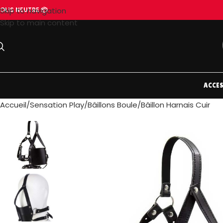
OLIS NEUTRE 📦
Skip to navigation
Skip to main content
ACCES
Accueil
Sensation Play
Bâillons Boule
Bâillon Harnais Cuir