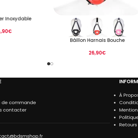
ier Inoxydable
,90
€
Bâillon Harnais Bouche
26,90
€
E
INFORM
À Propo
vi de commande
Conditi
s contacter
Mention
Politiqu
Retour
tact@bdsmshop.fr