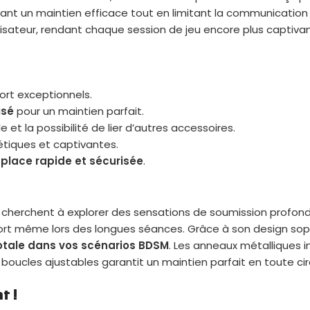
frant un maintien efficace tout en limitant la communication
lisateur, rendant chaque session de jeu encore plus captiva
ort exceptionnels.
isé
pour un maintien parfait.
et la possibilité de lier d’autres accessoires.
étiques et captivantes.
 place rapide et sécurisée
.
 cherchent à explorer des sensations de soumission profonde
ort même lors des longues séances. Grâce à son design sophis
otale dans vos scénarios BDSM
. Les anneaux métalliques i
boucles ajustables garantit un maintien parfait en toute ci
t !