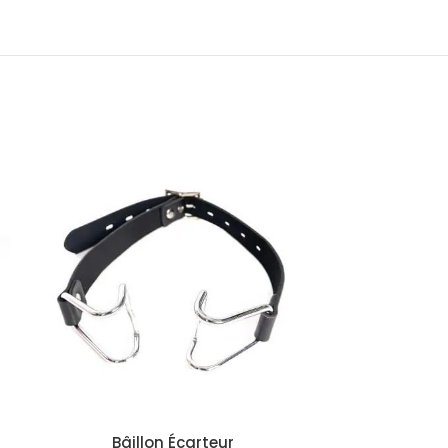
Bâillon Écarteur
Bâill