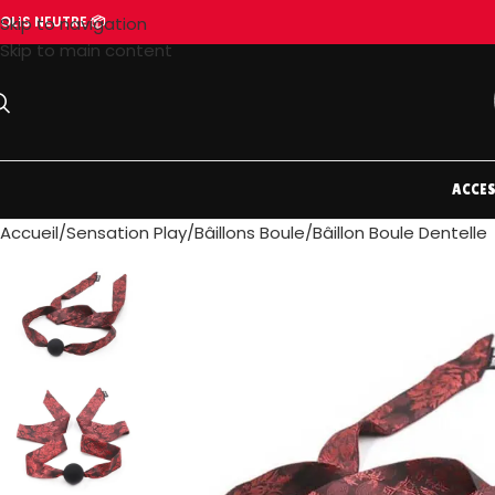
OLIS NEUTRE 📦
Skip to navigation
Skip to main content
ACCES
Accueil
Sensation Play
Bâillons Boule
Bâillon Boule Dentelle