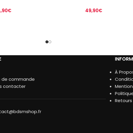
,90
€
49,90
€
E
INFORM
À Propo
vi de commande
Conditi
s contacter
Mention
Politiqu
Retour
tact@bdsmshop.fr