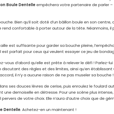
lon Boule Dentelle
empêchera votre partenaire de parler – to
ouche. Bien qu’il soit doté d’un bâillon boule en son centre, c
 le rend confortable à porter autour de la tête. Néanmoins, i
 taille est suffisante pour garder sa bouche pleine, l’empêcha
l est parfait pour ceux qui veulent essayer ce jeu de bondag
ez-vous d’abord qu’elle est prête à relever le défi ! Parlez-l
 discutant des règles et des limites, ainsi qu’en établissant 
d’accord, il n’y a aucune raison de ne pas museler sa bouche !
 dans ses douces lèvres de cerise, puis enroulez le foulard a
ant une demoiselle en détresse. Pour une scène plus intense,
util pervers de votre choix. Elle n’aura d’autre choix que de gém
le Dentelle
. Achetez-en un maintenant !