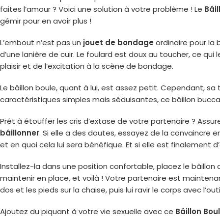
faites l’amour ? Voici une solution à votre problème ! Le
Bâil
gémir pour en avoir plus !
L’embout n’est pas un
jouet de bondage
ordinaire pour la b
d’une lanière de cuir. Le foulard est doux au toucher, ce qui
plaisir et de l’excitation à la scène de bondage.
Le bâillon boule, quant à lui, est assez petit. Cependant, sa
caractéristiques simples mais séduisantes, ce bâillon bucca
Prêt à étouffer les cris d’extase de votre partenaire ? Assur
bâillonner
. Si elle a des doutes, essayez de la convaincre en
et en quoi cela lui sera bénéfique. Et si elle est finalement 
Installez-la dans une position confortable, placez le bâillon
maintenir en place, et voilà ! Votre partenaire est mainten
dos et les pieds sur la chaise, puis lui ravir le corps avec l’o
Ajoutez du piquant à votre vie sexuelle avec ce
Bâillon Bou