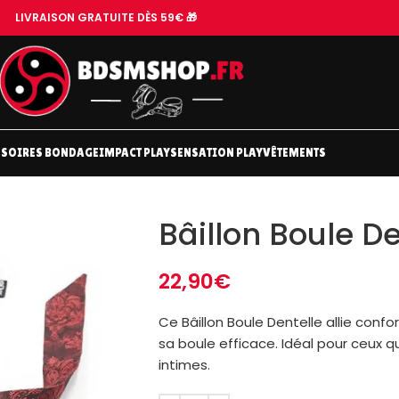
LIVRAISON GRATUITE DÈS 59€ 🎁
SOIRES BONDAGE
IMPACT PLAY
SENSATION PLAY
VÊTEMENTS
Bâillon Boule De
22,90
€
Ce Bâillon Boule Dentelle allie conf
sa boule efficace. Idéal pour ceux 
intimes.