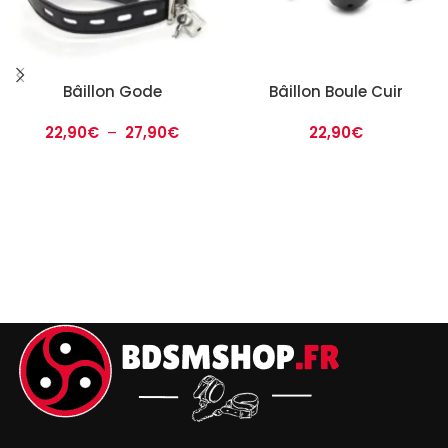
Bâillon Gode
Bâillon Boule Cuir
22,90
€
–
27,90
€
22,90
€