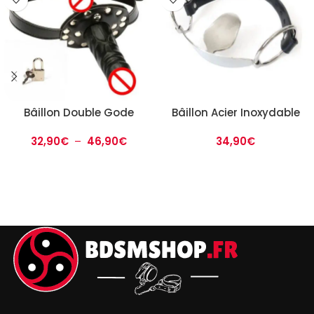
Bâillon Double Gode
Bâillon Acier Inoxydable
32,90
€
–
46,90
€
34,90
€